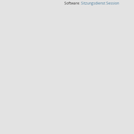
(Wird in
Software:
Sitzungsdienst
Session