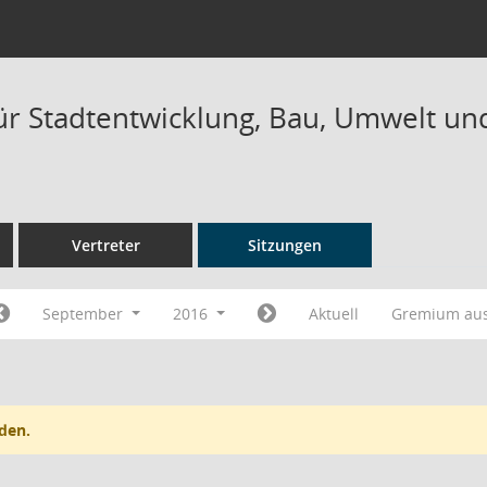
ür Stadtentwicklung, Bau, Umwelt und
Vertreter
Sitzungen
September
2016
Aktuell
Gremium au
den.