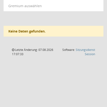
Gremium auswählen
Keine Daten gefunden.
Letzte Änderung: 07.08.2026
Software:
Sitzungsdienst
(Wird in
17:07:33
Session