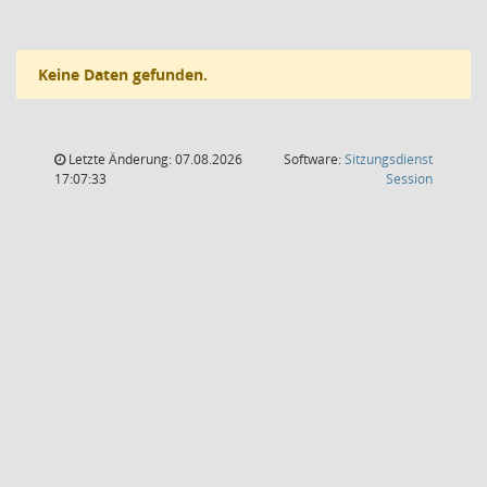
Keine Daten gefunden.
Letzte Änderung: 07.08.2026
Software:
Sitzungsdienst
(Wird in
17:07:33
Session