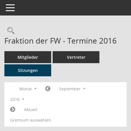
Toggle navigation
Rechercheauswahl
Fraktion der FW - Termine 2016
Mitglieder
Vertreter
Sitzungen
Monat
September
2016
Aktuell
Gremium auswählen