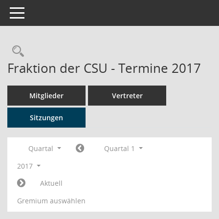
Toggle navigation
Rechercheauswahl
Fraktion der CSU - Termine 2017
Mitglieder
Vertreter
Sitzungen
Quartal
Quartal 1
2017
Aktuell
Gremium auswählen