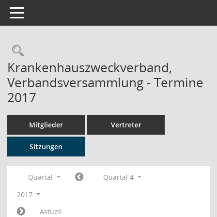
Toggle navigation
Rechercheauswahl
Krankenhauszweckverband,
Verbandsversammlung - Termine
2017
Mitglieder
Vertreter
Sitzungen
Quartal
Quartal 4
2017
Aktuell