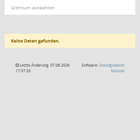
Gremium auswählen
Keine Daten gefunden.
Letzte Änderung: 07.08.2026
Software:
Sitzungsdienst
(Wird in
17:07:33
Session