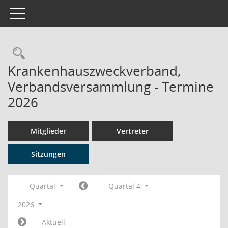
Toggle navigation
Rechercheauswahl
Krankenhauszweckverband,
Verbandsversammlung - Termine
2026
Mitglieder
Vertreter
Sitzungen
Quartal
Quartal 4
2026
Aktuell