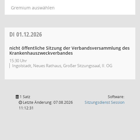
Gremium auswählen
DI
01.12.2026
nicht öffentliche Sitzung der Verbandsversammlung des
Krankenhauszweckverbandes
15:30 Uhr
Ingolstadt, Neues Rathaus, Großer Sitzungssaal, II. OG
1 Satz
Software:
(Wird in
Letzte Änderung: 07.08.2026
Sitzungsdienst
Session
11:12:31