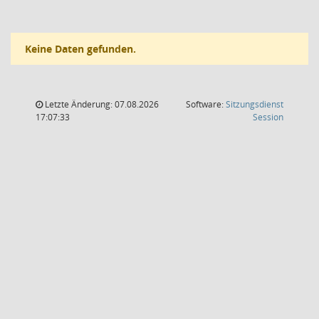
Keine Daten gefunden.
Letzte Änderung: 07.08.2026
Software:
Sitzungsdienst
(Wird in
17:07:33
Session