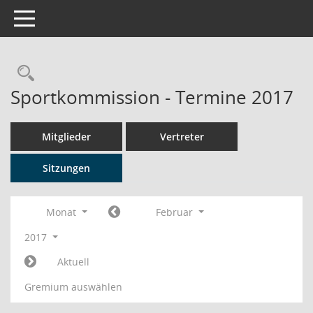
Toggle navigation
Rechercheauswahl
Sportkommission - Termine 2017
Mitglieder
Vertreter
Sitzungen
Monat
Februar
2017
Aktuell
Gremium auswählen