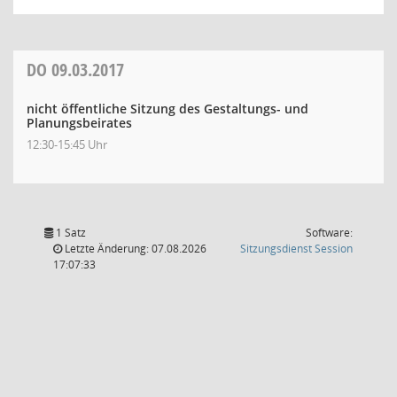
DO
09.03.2017
nicht öffentliche Sitzung des Gestaltungs- und
Planungsbeirates
12:30-15:45 Uhr
1 Satz
Software:
(Wird in
Letzte Änderung: 07.08.2026
Sitzungsdienst
Session
17:07:33