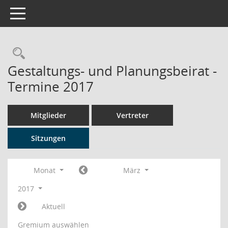
Toggle navigation
Rechercheauswahl
Gestaltungs- und Planungsbeirat -
Termine 2017
Mitglieder
Vertreter
Sitzungen
Monat
März
2017
Aktuell
Gremium auswählen