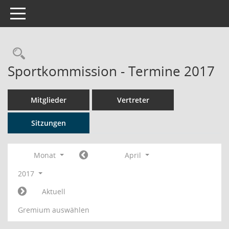
Toggle navigation
Rechercheauswahl
Sportkommission - Termine 2017
Mitglieder
Vertreter
Sitzungen
Monat
April
2017
Aktuell
Gremium auswählen