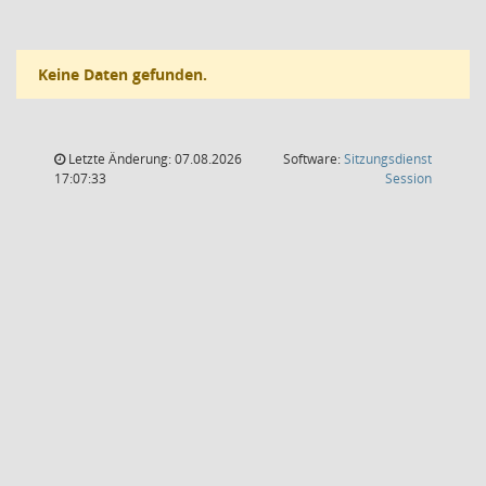
Keine Daten gefunden.
Letzte Änderung: 07.08.2026
Software:
Sitzungsdienst
(Wird in
17:07:33
Session