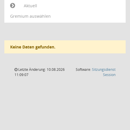
Aktuell
Gremium auswählen
Keine Daten gefunden.
Letzte Änderung: 10.08.2026
Software:
Sitzungsdienst
(Wird in
11:09:07
Session