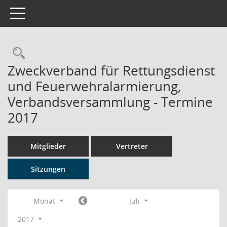
Toggle navigation
Rechercheauswahl
Zweckverband für Rettungsdienst
und Feuerwehralarmierung,
Verbandsversammlung - Termine
2017
Mitglieder
Vertreter
Sitzungen
Monat
Juli
2017