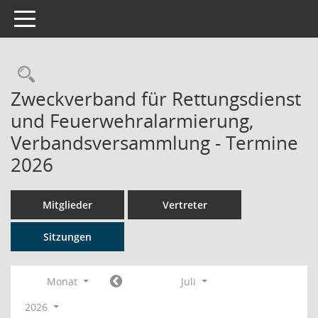
Toggle navigation
Rechercheauswahl
Zweckverband für Rettungsdienst
und Feuerwehralarmierung,
Verbandsversammlung - Termine
2026
Mitglieder
Vertreter
Sitzungen
Monat
Juli
2026