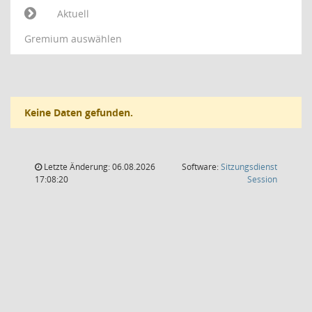
Aktuell
Gremium auswählen
Keine Daten gefunden.
Letzte Änderung: 06.08.2026
Software:
Sitzungsdienst
(Wird in
17:08:20
Session