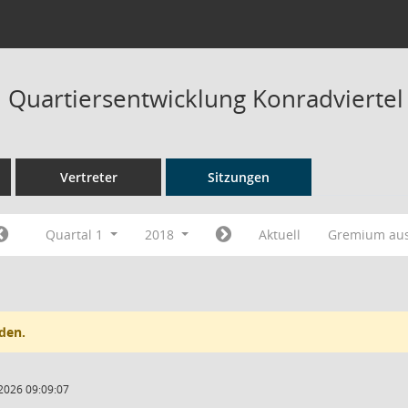
Quartiersentwicklung Konradviertel
Vertreter
Sitzungen
Quartal 1
2018
Aktuell
Gremium au
den.
2026 09:09:07