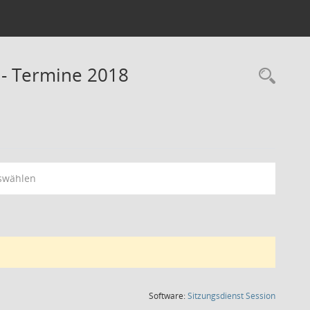
 - Termine 2018
Rec
swählen
(Wird in
Software:
Sitzungsdienst
Session