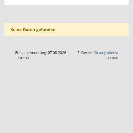
Keine Daten gefunden.
Letzte Änderung: 07.08.2026
Software:
Sitzungsdienst
(Wird in
17:07:33
Session