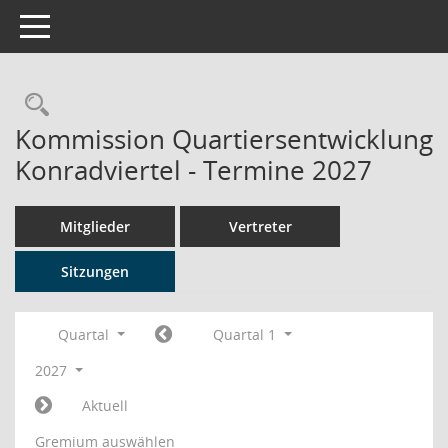
Toggle navigation
Rechercheauswahl
Kommission Quartiersentwicklung
Konradviertel - Termine 2027
Mitglieder
Vertreter
Sitzungen
Quartal
Quartal 1
2027
Aktuell
Gremium auswählen