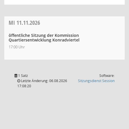
MI
11.11.2026
öffentliche Sitzung der Kommission
Quartiersentwicklung Konradviertel
17:00 Uhr
1 Satz
Software:
(Wird in
Letzte Änderung: 06.08.2026
Sitzungsdienst
Session
17:08:20