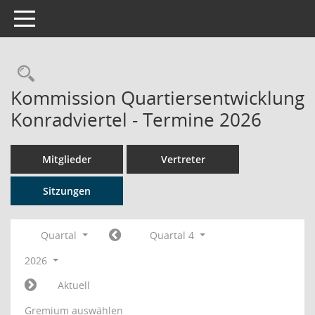
Toggle navigation
Rechercheauswahl
Kommission Quartiersentwicklung
Konradviertel - Termine 2026
Mitglieder
Vertreter
Sitzungen
Quartal
Quartal 4
2026
Aktuell
Gremium auswählen