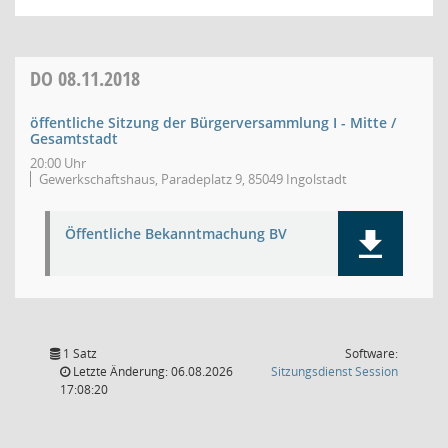
DO
08.11.2018
öffentliche Sitzung der Bürgerversammlung I - Mitte /
Gesamtstadt
20:00 Uhr
Gewerkschaftshaus, Paradeplatz 9, 85049 Ingolstadt
Öffentliche Bekanntmachung BV
1 Satz
Software:
(Wird in
Letzte Änderung: 06.08.2026
Sitzungsdienst
Session
17:08:20