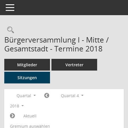
Toggle navigation
Rechercheauswahl
Bürgerversammlung I - Mitte /
Gesamtstadt - Termine 2018
Mitglieder
Vertreter
Sitzungen
Quartal
Quartal 4
2018
Aktuell
Gremium auswählen