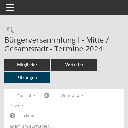
Toggle navigation
Rechercheauswahl
Bürgerversammlung I - Mitte /
Gesamtstadt - Termine 2024
Mitglieder
Vertreter
Sitzungen
Quartal
Quartal 4
2024
Aktuell
Gremium auswählen