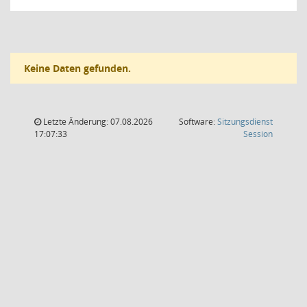
Keine Daten gefunden.
Letzte Änderung: 07.08.2026
Software:
Sitzungsdienst
(Wird in
17:07:33
Session