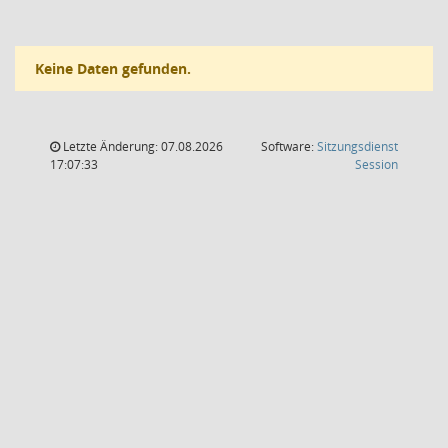
Keine Daten gefunden.
Letzte Änderung: 07.08.2026
Software:
Sitzungsdienst
(Wird in
17:07:33
Session