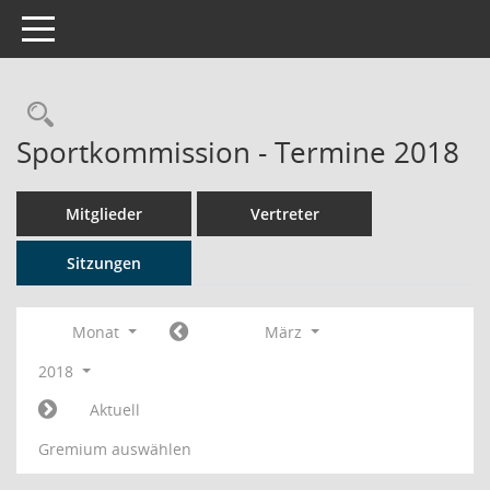
Toggle navigation
Rechercheauswahl
Sportkommission - Termine 2018
Mitglieder
Vertreter
Sitzungen
Monat
März
2018
Aktuell
Gremium auswählen