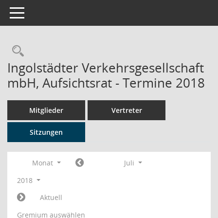
Toggle navigation
Rechercheauswahl
Ingolstädter Verkehrsgesellschaft
mbH, Aufsichtsrat - Termine 2018
Mitglieder
Vertreter
Sitzungen
Monat
Juli
2018
Aktuell
Gremium auswählen