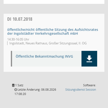
DI
10.07.2018
öffentliche/nicht öffentliche Sitzung des Aufsichtsrates
der Ingolstädter Verkehrsgesellschaft mbH
14:30-16:05 Uhr
Ingolstadt, Neues Rathaus, Großer Sitzungssaal, II. OG
Öffentliche Bekanntmachung INVG
1 Satz
Software:
(Wird in
Letzte Änderung: 06.08.2026
Sitzungsdienst
Session
17:08:20