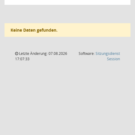
Keine Daten gefunden.
Letzte Änderung: 07.08.2026
Software:
Sitzungsdienst
(Wird in
17:07:33
Session