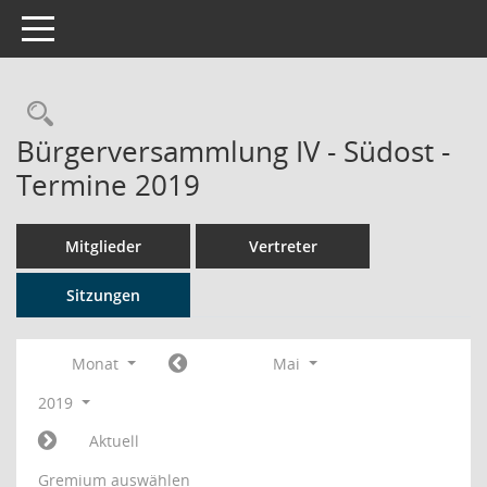
Toggle navigation
Rechercheauswahl
Bürgerversammlung IV - Südost -
Termine 2019
Mitglieder
Vertreter
Sitzungen
Monat
Mai
2019
Aktuell
Gremium auswählen