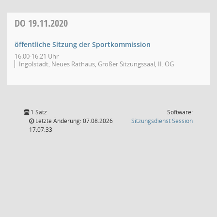
DO
19.11.2020
öffentliche Sitzung der Sportkommission
16:00-16:21 Uhr
Ingolstadt, Neues Rathaus, Großer Sitzungssaal, II. OG
1 Satz
Software:
(Wird in
Letzte Änderung: 07.08.2026
Sitzungsdienst
Session
17:07:33