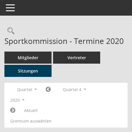
Toggle navigation
Rechercheauswahl
Sportkommission - Termine 2020
Mitglieder
Vertreter
Sitzungen
Quartal
Quartal 4
2020
Aktuell
Gremium auswählen