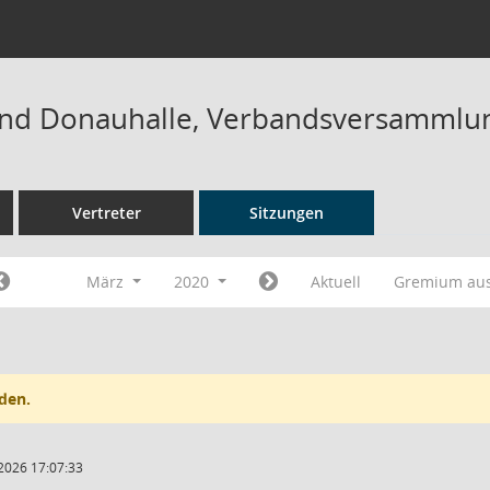
nd Donauhalle, Verbandsversammlun
Vertreter
Sitzungen
März
2020
Aktuell
Gremium au
den.
2026 17:07:33