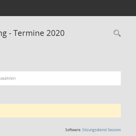
g - Termine 2020
Rec
swählen
(Wird in
Software:
Sitzungsdienst
Session