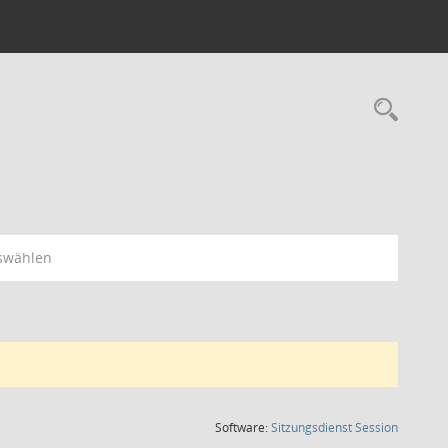
Rec
swählen
(Wird in
Software:
Sitzungsdienst
Session