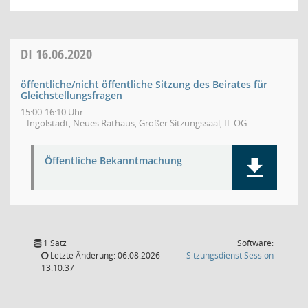
DI
16.06.2020
öffentliche/nicht öffentliche Sitzung des Beirates für
Gleichstellungsfragen
15:00-16:10 Uhr
Ingolstadt, Neues Rathaus, Großer Sitzungssaal, II. OG
Öffentliche Bekanntmachung
1 Satz
Software:
(Wird in
Letzte Änderung: 06.08.2026
Sitzungsdienst
Session
13:10:37