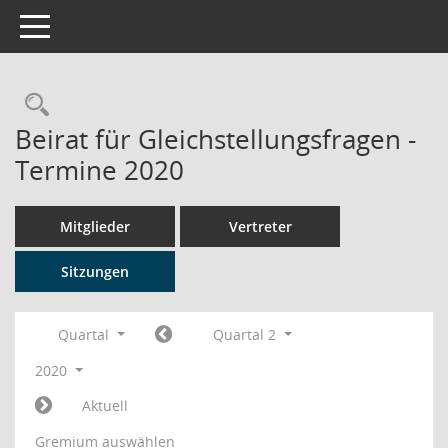
Toggle navigation
Rechercheauswahl
Beirat für Gleichstellungsfragen -
Termine 2020
Mitglieder
Vertreter
Sitzungen
Quartal
Quartal 2
2020
Aktuell
Gremium auswählen