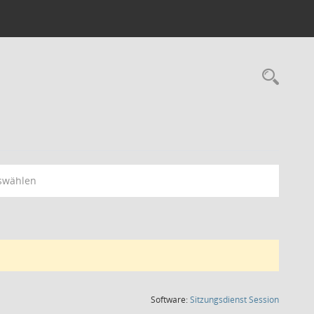
Rec
swählen
(Wird in
Software:
Sitzungsdienst
Session