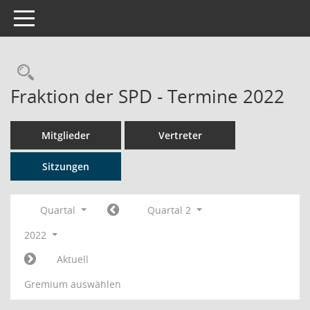
Toggle navigation
Rechercheauswahl
Fraktion der SPD - Termine 2022
Mitglieder
Vertreter
Sitzungen
Quartal
Quartal 2
2022
Aktuell
Gremium auswählen