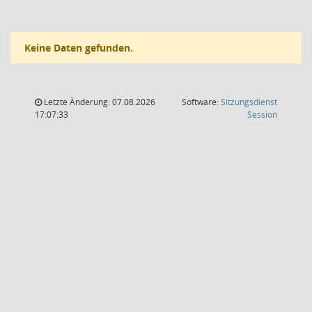
Keine Daten gefunden.
Letzte Änderung: 07.08.2026
Software:
Sitzungsdienst
(Wird in
17:07:33
Session