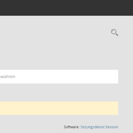
Rec
swählen
(Wird in
Software:
Sitzungsdienst
Session