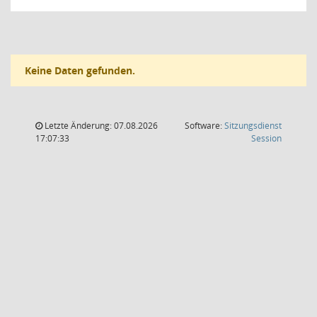
Keine Daten gefunden.
Letzte Änderung: 07.08.2026
Software:
Sitzungsdienst
(Wird in
17:07:33
Session