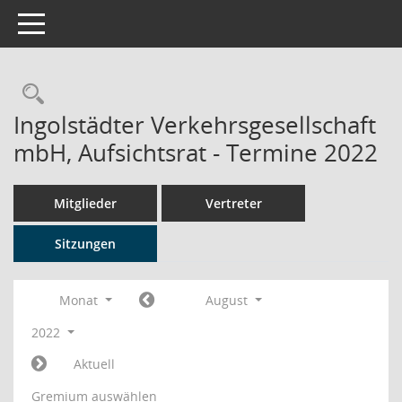
Toggle navigation
Rechercheauswahl
Ingolstädter Verkehrsgesellschaft
mbH, Aufsichtsrat - Termine 2022
Mitglieder
Vertreter
Sitzungen
Monat
August
2022
Aktuell
Gremium auswählen