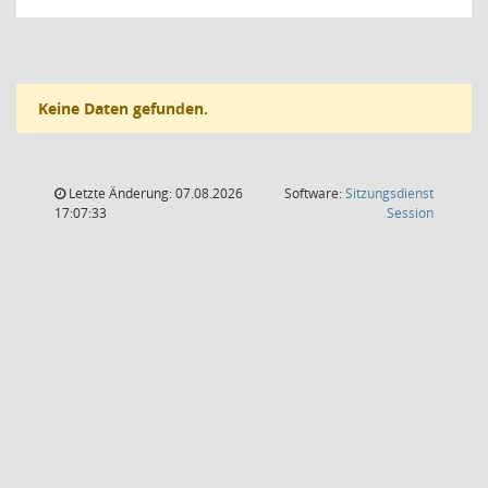
Keine Daten gefunden.
Letzte Änderung: 07.08.2026
Software:
Sitzungsdienst
(Wird in
17:07:33
Session