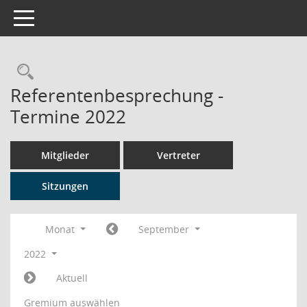
Toggle navigation
Rechercheauswahl
Referentenbesprechung -
Termine 2022
Mitglieder
Vertreter
Sitzungen
Monat
September
2022
Aktuell
Gremium auswählen