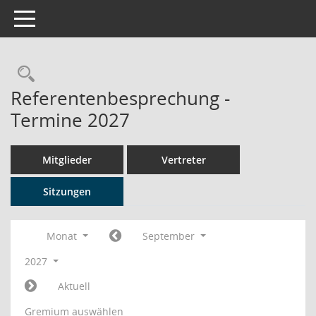
Toggle navigation
Rechercheauswahl
Referentenbesprechung -
Termine 2027
Mitglieder
Vertreter
Sitzungen
Monat
September
2027
Aktuell
Gremium auswählen