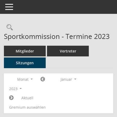
Toggle navigation
Rechercheauswahl
Sportkommission - Termine 2023
Mitglieder
Vertreter
Sitzungen
Monat
Januar
2023
Aktuell
Gremium auswählen