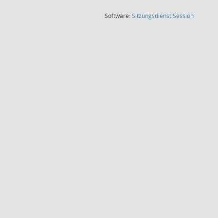
(Wird in
Software:
Sitzungsdienst
Session