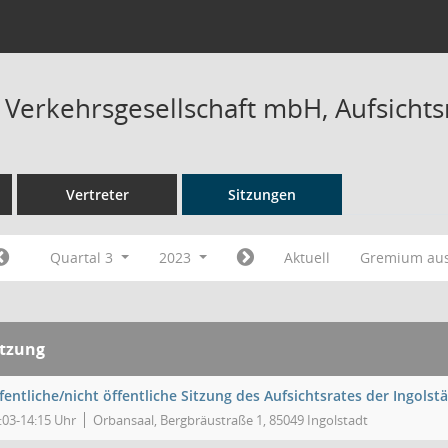
r Verkehrsgesellschaft mbH, Aufsichts
Vertreter
Sitzungen
Quartal 3
2023
Aktuell
Gremium au
itzung
fentliche/nicht öffentliche Sitzung des Aufsichtsrates der Ingols
:03-14:15 Uhr
Orbansaal, Bergbräustraße 1, 85049 Ingolstadt