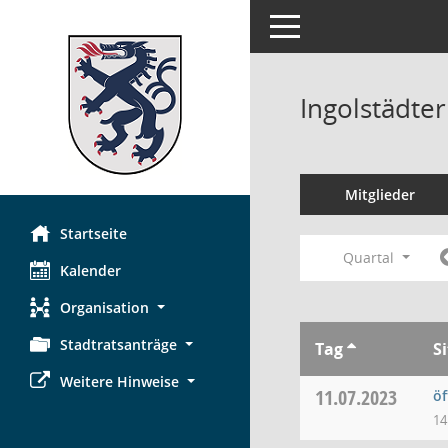
Toggle navigation
Ingolstädte
Mitglieder
Startseite
Quartal
Kalender
Organisation
Stadtratsanträge
Tag
S
Weitere Hinweise
11.07.2023
öf
14