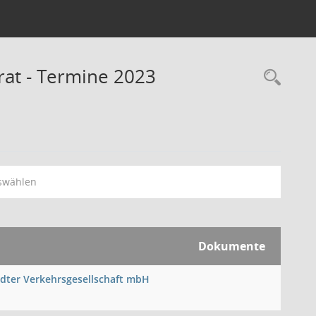
rat - Termine 2023
Rec
swählen
Dokumente
tädter Verkehrsgesellschaft mbH