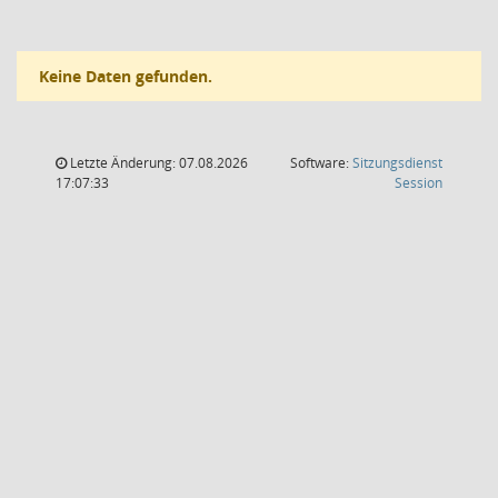
Keine Daten gefunden.
Letzte Änderung: 07.08.2026
Software:
Sitzungsdienst
(Wird in
17:07:33
Session