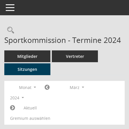
Toggle navigation
Rechercheauswahl
Sportkommission - Termine 2024
Mitglieder
Vertreter
Sitzungen
Monat
März
2024
Aktuell
Gremium auswählen