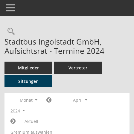
Toggle navigation
Rechercheauswahl
Stadtbus Ingolstadt GmbH,
Aufsichtsrat - Termine 2024
Mitglieder
Vertreter
Sitzungen
Monat
April
2024
Aktuell
Gremium auswählen