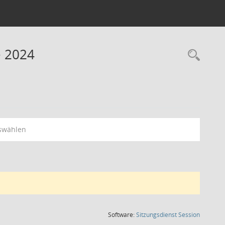
e 2024
Rec
swählen
(Wird in
Software:
Sitzungsdienst
Session