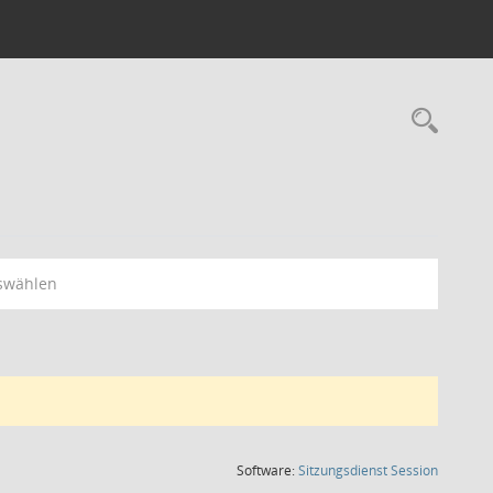
Rec
swählen
(Wird in
Software:
Sitzungsdienst
Session