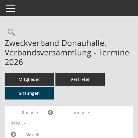
Toggle navigation
Rechercheauswahl
Zweckverband Donauhalle,
Verbandsversammlung - Termine
2026
Mitglieder
Vertreter
Sitzungen
Monat
Januar
2026
Aktuell