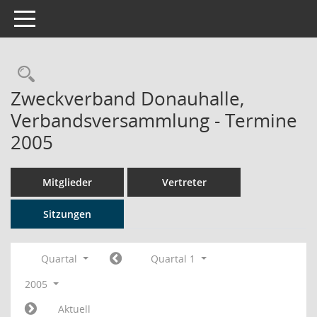
Toggle navigation
Rechercheauswahl
Zweckverband Donauhalle,
Verbandsversammlung - Termine
2005
Mitglieder
Vertreter
Sitzungen
Quartal
Quartal 1
2005
Aktuell