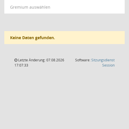
Gremium auswählen
Keine Daten gefunden.
Letzte Änderung: 07.08.2026
Software:
Sitzungsdienst
(Wird in
17:07:33
Session