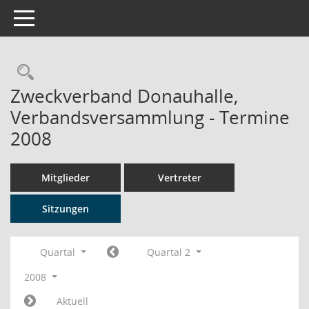
Toggle navigation
Rechercheauswahl
Zweckverband Donauhalle,
Verbandsversammlung - Termine
2008
Mitglieder
Vertreter
Sitzungen
Quartal
Quartal 2
2008
Aktuell