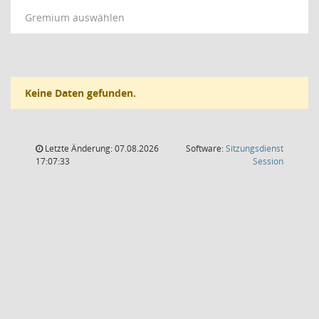
Gremium auswählen
Keine Daten gefunden.
Letzte Änderung: 07.08.2026
Software:
Sitzungsdienst
(Wird in
17:07:33
Session