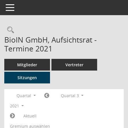
Toggle navigation
Rechercheauswahl
BioIN GmbH, Aufsichtsrat -
Termine 2021
Mitglieder
Vertreter
Sitzungen
Quartal
Quartal 3
2021
Aktuell
Gremium auswählen