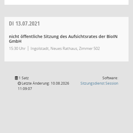
DI
13.07.2021
nicht öffentliche Sitzung des Aufsichtsrates der BioIN
GmbH
15:30 Uhr
Ingolstadt, Neues Rathaus, Zimmer 502
1 Satz
Software:
(Wird in
Letzte Änderung: 10.08.2026
Sitzungsdienst
Session
11:09:07