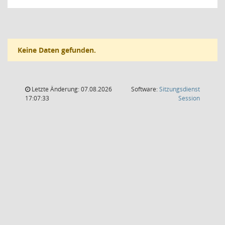
Keine Daten gefunden.
Letzte Änderung: 07.08.2026
Software:
Sitzungsdienst
(Wird in
17:07:33
Session