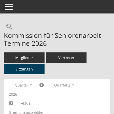
Toggle navigation
Rechercheauswahl
Kommission für Seniorenarbeit -
Termine 2026
Mitglieder
Vertreter
Sitzungen
Quartal
Quartal 2
2026
Aktuell
Gremium auswählen