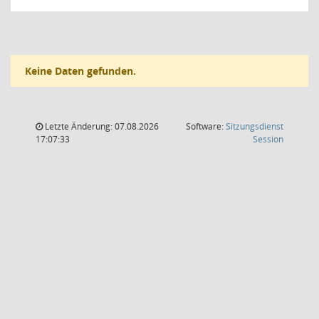
Keine Daten gefunden.
Letzte Änderung: 07.08.2026
Software:
Sitzungsdienst
(Wird in
17:07:33
Session