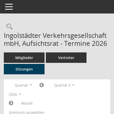
Toggle navigation
Rechercheauswahl
Ingolstädter Verkehrsgesellschaft
mbH, Aufsichtsrat - Termine 2026
Mitglieder
Vertreter
Sitzungen
Quartal
Quartal 3
2026
Aktuell
Gremium auswählen