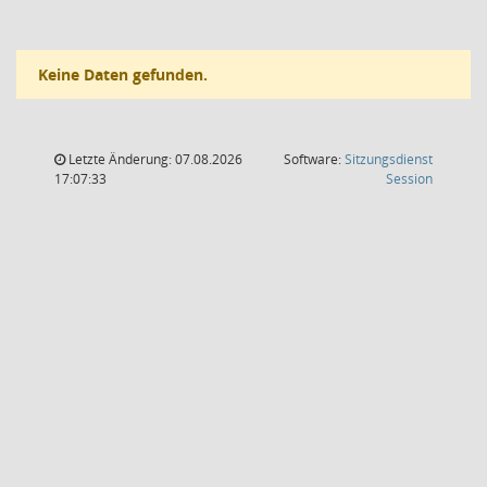
Keine Daten gefunden.
Letzte Änderung: 07.08.2026
Software:
Sitzungsdienst
(Wird in
17:07:33
Session