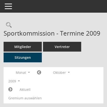
Toggle navigation
Rechercheauswahl
Sportkommission - Termine 2009
Mitglieder
Vertreter
Sitzungen
Monat
Oktober
2009
Aktuell
Gremium auswählen