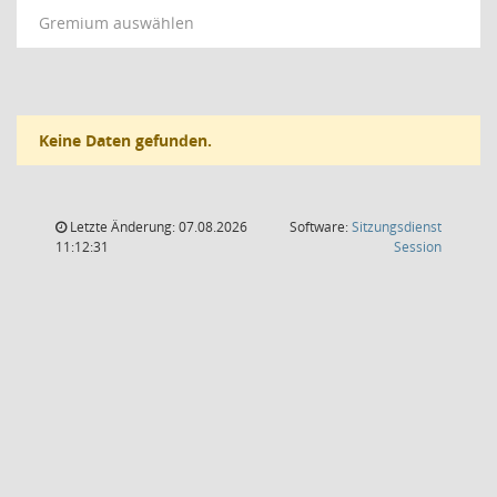
Gremium auswählen
Keine Daten gefunden.
Letzte Änderung: 07.08.2026
Software:
Sitzungsdienst
(Wird in
11:12:31
Session