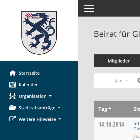
Toggle navigation
Beirat für G
Mitglieder
Startseite
Jahr
Kalender
Organisation
Stadtratsanträge
Tag
Si
Weitere Hinweise
14.10.2014
öff
Gl
16: