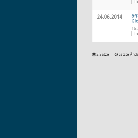
In
24.06.2014
öff
Gl
16:
In
2 Sätze
Letzte Ände