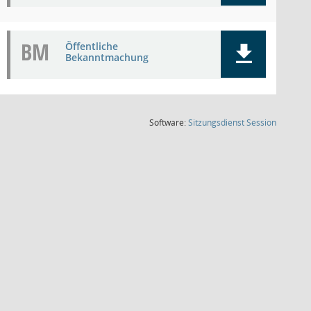
BM
Öffentliche
Bekanntmachung
(Wird in
Software:
Sitzungsdienst
Session