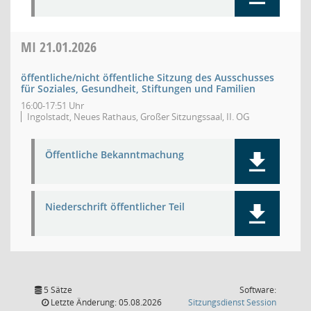
MI
21.01.2026
öffentliche/nicht öffentliche Sitzung des Ausschusses
für Soziales, Gesundheit, Stiftungen und Familien
16:00-17:51 Uhr
Ingolstadt, Neues Rathaus, Großer Sitzungssaal, II. OG
Öffentliche Bekanntmachung
Niederschrift öffentlicher Teil
5 Sätze
Software:
(Wird in
Letzte Änderung: 05.08.2026
Sitzungsdienst
Session