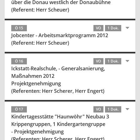
über die Donau westlich der Donaubühne
(Referent: Herr Scheuer)
Ö 15
VO
1 Dok.
Jobcenter - Arbeitsmarktprogramm 2012
(Referent: Herr Scheuer)
Ö 16
VO
1 Dok.
Ickstatt-Realschule, - Generalsanierung,
Maßnahmen 2012
Projektgenehmigung
(Referenten: Herr Scherer, Herr Engert)
Ö 17
VO
1 Dok.
Kindertagesstätte "Haunwöhr" Neubau 3
Krippengruppen, 1 Kindergartengruppe
- Projektgenehmigung
(Referenten: Herr Scherer, Herr Engert)