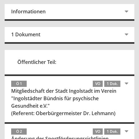
Informationen
1 Dokument
Öffentlicher Teil:
Ö 1
VO
1 Dok.
Mitgliedschaft der Stadt Ingolstadt im Verein
"Ingolstädter Bündnis für psychische
Gesundheit e.V."
(Referent: Oberbürgermeister Dr. Lehmann)
Ö 2
VO
1 Dok.
Änderung der Sportförderungsrichtlinien,