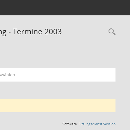
g - Termine 2003
Rec
swählen
(Wird in
Software:
Sitzungsdienst
Session