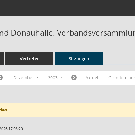
nd Donauhalle, Verbandsversammlun
Vertreter
Sitzungen
Dezember
2003
Aktuell
Gremium au
den.
2026 17:08:20