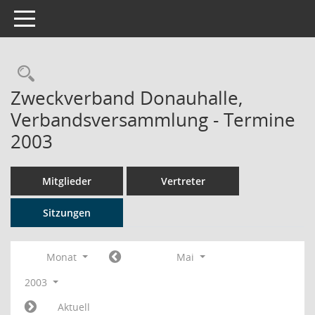
Toggle navigation
Rechercheauswahl
Zweckverband Donauhalle,
Verbandsversammlung - Termine
2003
Mitglieder
Vertreter
Sitzungen
Monat
Mai
2003
Aktuell