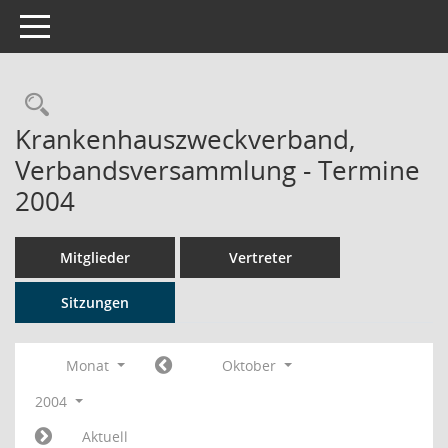
Toggle navigation
Rechercheauswahl
Krankenhauszweckverband,
Verbandsversammlung - Termine
2004
Mitglieder
Vertreter
Sitzungen
Monat
Oktober
2004
Aktuell