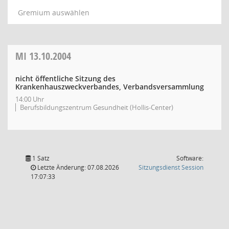
Gremium auswählen
MI
13.10.2004
nicht öffentliche Sitzung des
Krankenhauszweckverbandes, Verbandsversammlung
14:00 Uhr
Berufsbildungszentrum Gesundheit (Hollis-Center)
1 Satz
Software:
(Wird in
Letzte Änderung: 07.08.2026
Sitzungsdienst
Session
17:07:33