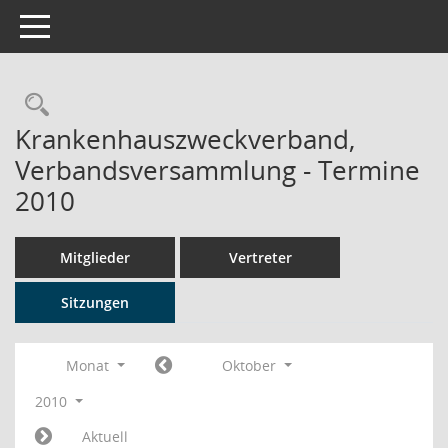
Toggle navigation
Rechercheauswahl
Krankenhauszweckverband,
Verbandsversammlung - Termine
2010
Mitglieder
Vertreter
Sitzungen
Monat
Oktober
2010
Aktuell