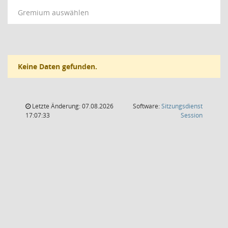
Gremium auswählen
Keine Daten gefunden.
Letzte Änderung: 07.08.2026
Software:
Sitzungsdienst
(Wird in
17:07:33
Session